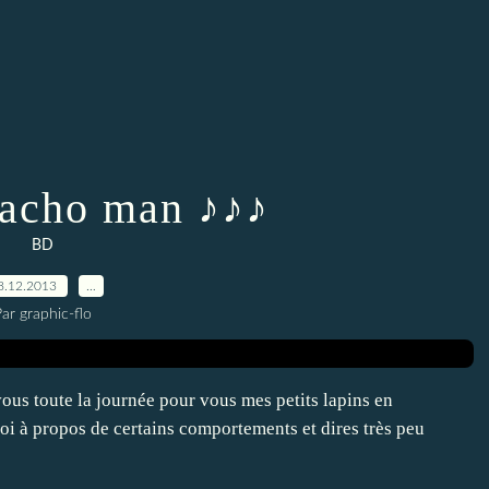
acho man ♪♪♪
BD
8.12.2013
…
ar graphic-flo
vous toute la journée pour vous mes petits lapins en
oi à propos de certains comportements et dires très peu