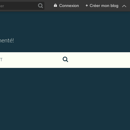
Connexion
+
Créer mon blog
menté!
T